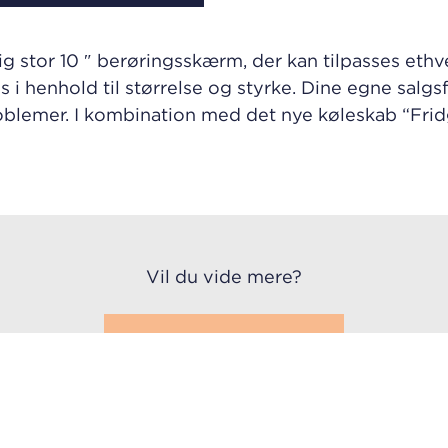
 stor 10 ″ berøringsskærm, der kan tilpasses ethve
ges i henhold til størrelse og styrke. Dine egne sa
blemer. I kombination med det nye køleskab “Fridg
Vil du vide mere?
Kontakt os
eller ring direkte