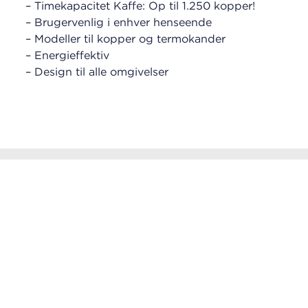
– Timekapacitet Kaffe: Op til 1.250 kopper!
– Brugervenlig i enhver henseende
– Modeller til kopper og termokander
– Energieffektiv
– Design til alle omgivelser
Vil du vide mere?
Kontakt os
eller ring direkte
+45 31234090